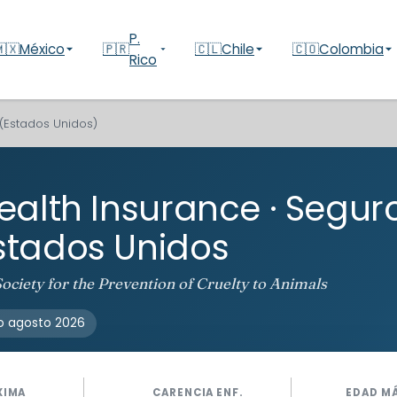
P.
🇽
México
🇵🇷
🇨🇱
Chile
🇨🇴
Colombia
Rico
(Estados Unidos)
ealth Insurance · Segur
stados Unidos
ciety for the Prevention of Cruelty to Animals
o agosto 2026
XIMA
CARENCIA ENF.
EDAD M