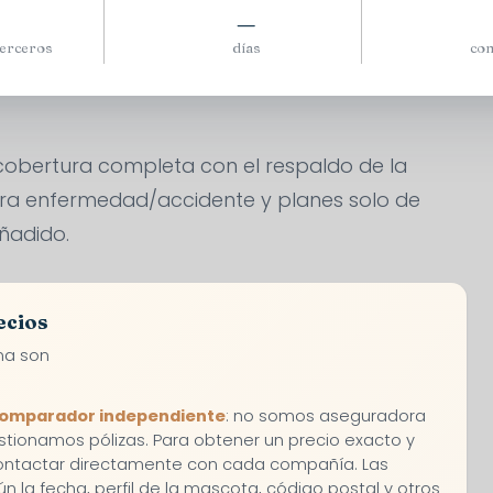
—
terceros
días
con
obertura completa con el respaldo de la
ra enfermedad/accidente y planes solo de
ñadido.
ecios
na son
omparador independiente
: no somos aseguradora
stionamos pólizas. Para obtener un precio exacto y
contactar directamente con cada compañía. Las
ún la fecha, perfil de la mascota, código postal y otros