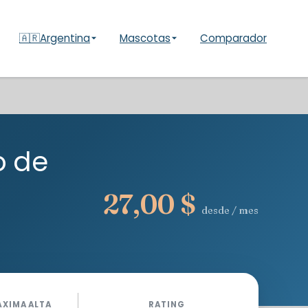
🇦🇷
Argentina
Mascotas
Comparador
o de
27,00 $
desde / mes
ÁXIMA ALTA
RATING