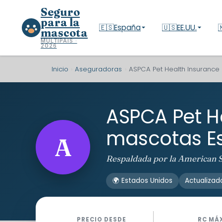
Seguro
para la
🇪🇸
España
🇺🇸
EE.UU.

mascota
MULTIPAÍS ·
2026
Inicio
›
Aseguradoras
›
ASPCA Pet Health Insurance 
ASPCA Pet H
mascotas E
A
Respaldada por la American So
🌍 Estados Unidos
Actualizad
PRECIO DESDE
RC MÁ