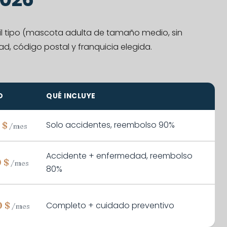
fil tipo (mascota adulta de tamaño medio, sin
dad, código postal y franquicia elegida.
O
QUÉ INCLUYE
Solo accidentes, reembolso 90%
 $
/mes
Accidente + enfermedad, reembolso
 $
/mes
80%
Completo + cuidado preventivo
 $
/mes