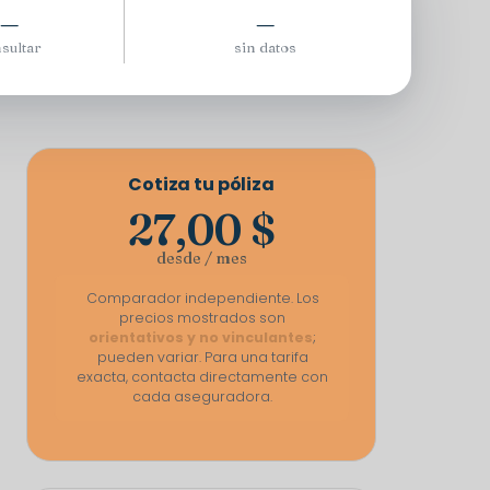
—
—
sultar
sin datos
Cotiza tu póliza
27,00 $
desde / mes
Comparador independiente. Los
precios mostrados son
orientativos y no vinculantes
;
pueden variar. Para una tarifa
exacta, contacta directamente con
cada aseguradora.