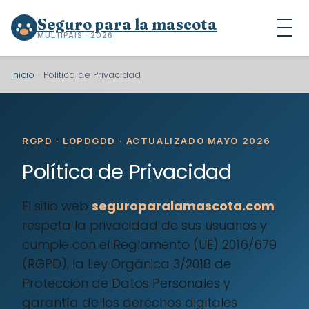
Seguro para la mascota
MULTIPAÍS · 2026
Inicio
›
Política de Privacidad
RGPD · LOPDGDD · ACTUALIZADO MAYO 2026
Política de Privacidad
El sitio web
seguroparalamascota.com
respeta la privacidad de sus usuarios y
cumple con el Reglamento (UE) 2016/679
(RGPD), la Ley Orgánica 3/2018 de
Protección de Datos Personales y
garantía de los derechos digitales