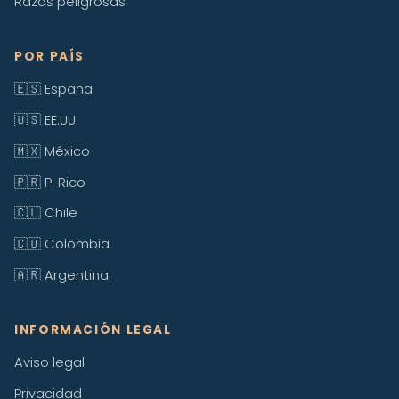
Razas peligrosas
POR PAÍS
🇪🇸 España
🇺🇸 EE.UU.
🇲🇽 México
🇵🇷 P. Rico
🇨🇱 Chile
🇨🇴 Colombia
🇦🇷 Argentina
INFORMACIÓN LEGAL
Aviso legal
Privacidad