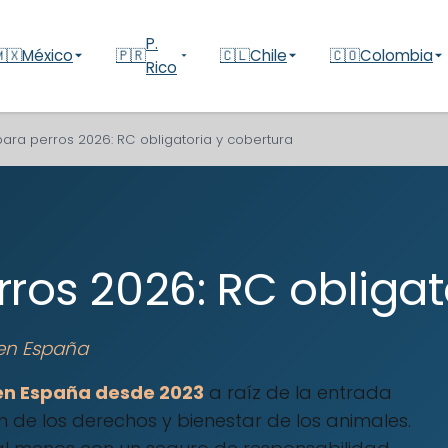
P.
🇽
México
🇵🇷
🇨🇱
Chile
🇨🇴
Colombia
Rico
ara perros 2026: RC obligatoria y cobertura
ros 2026: RC obligat
 en España
 en España desde 2023
a raíz de la entrada
n de los derechos y bienestar de los animales.