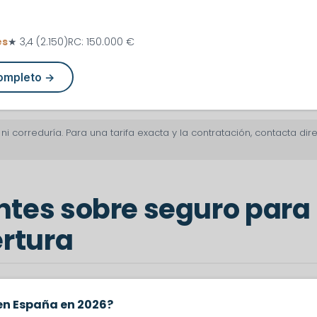
es
★ 3,4 (2.150)
RC: 150.000 €
completo →
i correduría. Para una tarifa exacta y la contratación, contacta d
tes sobre seguro para 
ertura
 en España en 2026?