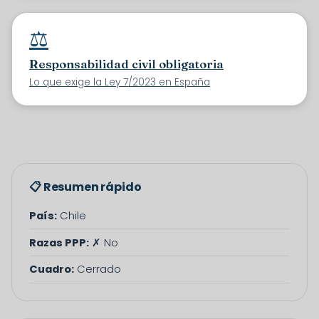
⚖️
Responsabilidad civil obligatoria
Lo que exige la Ley 7/2023 en España
📋 Resumen rápido
País:
Chile
Razas PPP:
✗ No
Cuadro:
Cerrado