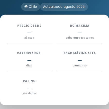
🌍 Chile
Actualizado agosto 2026
PRECIO DESDE
RC MÁXIMA
—
—
al mes
cobertura terceros
CARENCIA ENF.
EDAD MÁXIMA ALTA
—
—
días
consultar
RATING
—
sin datos