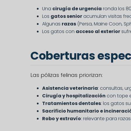
Una
cirugía de urgencia
ronda los 80
Los
gatos senior
acumulan visitas frec
Algunas
razas
(Persa, Maine Coon, Sp
Los gatos con
acceso al exterior
sufr
Coberturas espec
Las pólizas felinas priorizan:
Asistencia veterinaria
: consultas, u
Cirugía y hospitalización
con tope 
Tratamientos dentales
: los gatos 
Sacrificio humanitario e incineraci
Robo y extravío
: relevante para razas