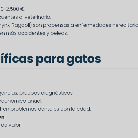
0-2.500 €.
uentes al veterinario.
hynx, Ragdoll) son propensas a enfermedades hereditaria
en más accidentes y peleas.
íficas para gatos
rgencias, pruebas diagnósticas.
económico anual.
sufren problemas dentales con la edad.
ón
.
 de valor.