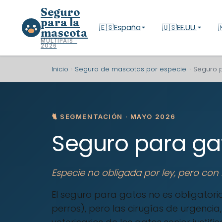
Seguro
para la
🇪🇸
España
🇺🇸
EE.UU.

mascota
MULTIPAÍS ·
2026
Inicio
›
Seguro de mascotas por especie
›
Seguro p
🐈 SEGMENTACIÓN · MAYO 2026
Seguro para gat
Especie no obligada por ley, pero con
El seguro para gatos no es obligatori
perros), pero las cirugías de urgencia