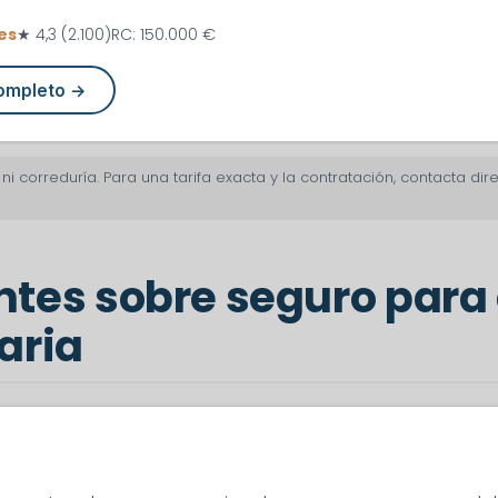
es
★ 4,3 (2.100)
RC: 150.000 €
completo →
i correduría. Para una tarifa exacta y la contratación, contacta d
tes sobre seguro para 
aria