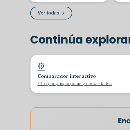
Ver todas →
Continúa explor
⚙️
Comparador interactivo
Filtra por país, especie y necesidades
Enc