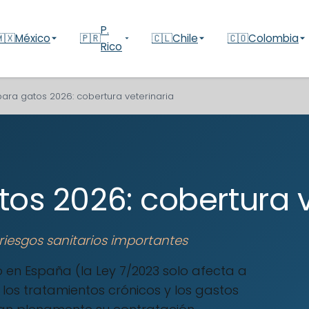
P.
🇽
México
🇵🇷
🇨🇱
Chile
🇨🇴
Colombia
Rico
ara gatos 2026: cobertura veterinaria
os 2026: cobertura v
 riesgos sanitarios importantes
o en España (la Ley 7/2023 solo afecta a
, los tratamientos crónicos y los gastos