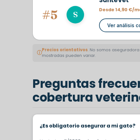
SantéVet
Desde 14,90 €/m
#5
S
Ver análisis 
Precios orientativos
. No somos aseguradora n
ⓘ
mostradas pueden variar.
Preguntas frecuen
cobertura veterin
¿Es obligatorio asegurar a mi gato?