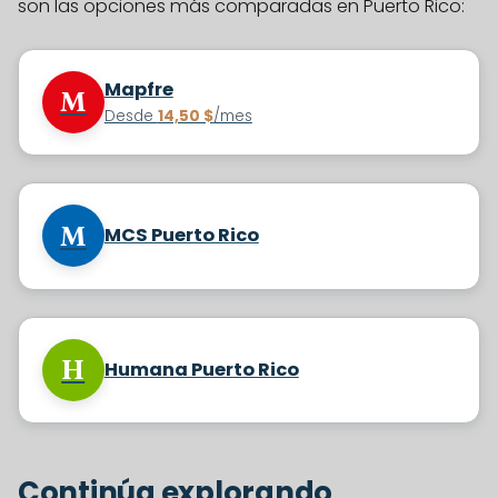
son las opciones más comparadas en Puerto Rico:
Mapfre
M
Desde
14,50 $
/mes
M
MCS Puerto Rico
H
Humana Puerto Rico
Continúa explorando