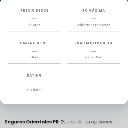
PRECIO DESDE
RC MÁXIMA
—
—
al mes
cobertura terceros
CARENCIA ENF.
EDAD MÁXIMA ALTA
—
—
días
consultar
RATING
—
sin datos
Seguros Orientales PR
. Es una de las opciones