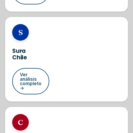
#8
S
Sura
Chile
Ver
análisis
completo
→
#9
C