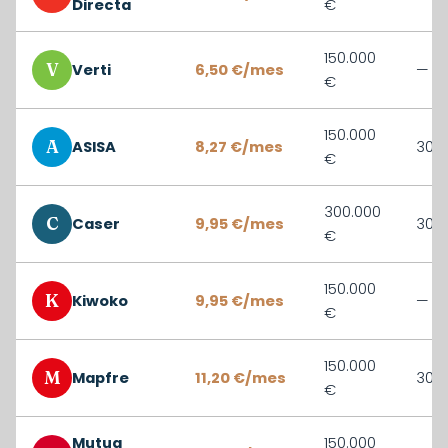
Directa
€
150.000
V
Verti
6,50 €/mes
—
€
150.000
A
ASISA
8,27 €/mes
30 d
€
300.000
C
Caser
9,95 €/mes
30 d
€
150.000
K
Kiwoko
9,95 €/mes
—
€
150.000
M
Mapfre
11,20 €/mes
30 d
€
Mutua
150.000