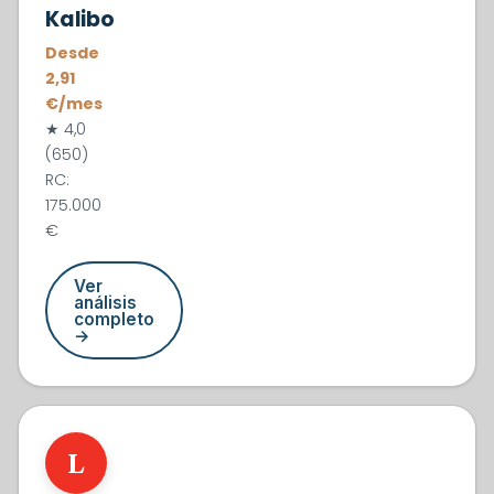
Kalibo
Desde
2,91
€/mes
★ 4,0
(650)
RC:
175.000
€
Ver
análisis
completo
→
#3
L