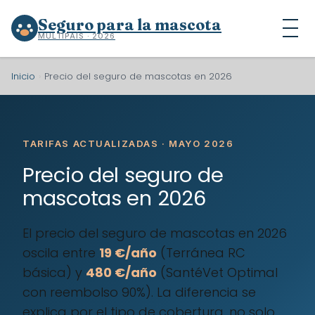
Seguro para la mascota
MULTIPAÍS · 2026
Inicio
›
Precio del seguro de mascotas en 2026
TARIFAS ACTUALIZADAS · MAYO 2026
Precio del seguro de
mascotas en 2026
El precio del seguro de mascotas en 2026
oscila entre
19 €/año
(Terránea RC
básica) y
480 €/año
(SantéVet Optimal
con reembolso 90%). La diferencia se
explica por el tipo de cobertura, no solo