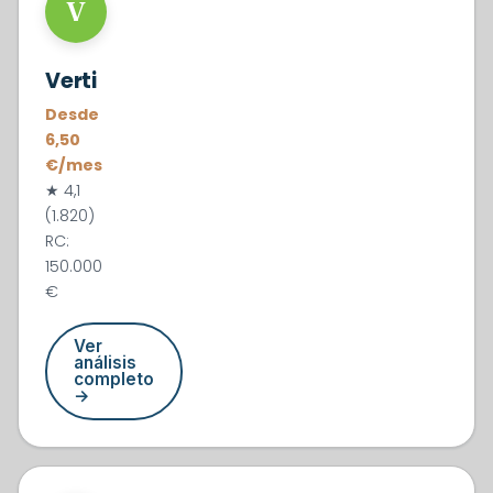
#4
V
Verti
Desde
6,50
€/mes
★ 4,1
(1.820)
RC:
150.000
€
Ver
análisis
completo
→