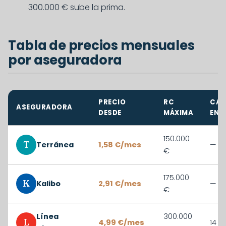
300.000 € sube la prima.
Tabla de precios mensuales
por aseguradora
PRECIO
RC
CAR
ASEGURADORA
DESDE
MÁXIMA
ENF.
150.000
T
Terránea
1,58 €/mes
—
€
175.000
K
Kalibo
2,91 €/mes
—
€
Línea
300.000
L
4,99 €/mes
14 d