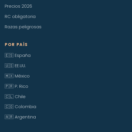
Precios 2026
RC obligatoria
Razas peligrosas
POR PAÍS
🇪🇸 España
🇺🇸 EE.UU.
🇲🇽 México
🇵🇷 P. Rico
🇨🇱 Chile
🇨🇴 Colombia
🇦🇷 Argentina