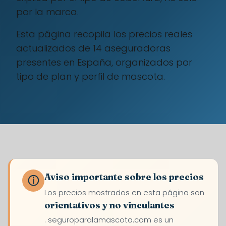
por la marca.
Esta página recopila los precios reales
actualizados de 14 aseguradoras
presentes en España, organizados por
tipo de plan y perfil de mascota.
Aviso importante sobre los precios
ⓘ
Los precios mostrados en esta página son
orientativos y no vinculantes
. seguroparalamascota.com es un