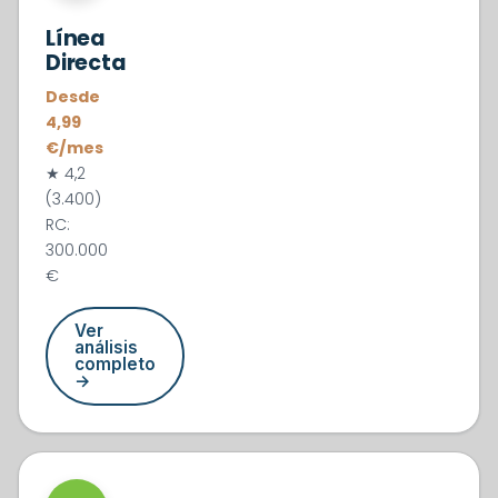
Línea
Directa
Desde
4,99
€/mes
★ 4,2
(3.400)
RC:
300.000
€
Ver
análisis
completo
→