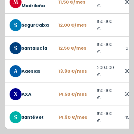
M
11,50 €/mes
30 d
Madrileña
€
150.000
S
SegurCaixa
12,00 €/mes
—
€
150.000
S
Santalucía
12,50 €/mes
15 d
€
200.000
A
Adeslas
13,90 €/mes
30 d
€
150.000
X
AXA
14,50 €/mes
60 d
€
150.000
S
SantéVet
14,90 €/mes
45 d
€