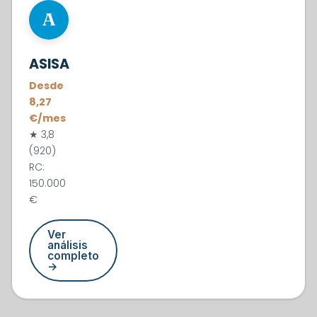
#5
A
ASISA
Desde
8,27
€/mes
★ 3,8
(920)
RC:
150.000
€
Ver
análisis
completo
→