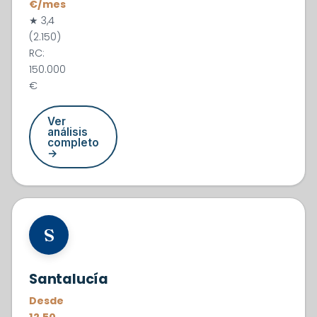
€/mes
★ 3,4
(2.150)
RC:
150.000
€
Ver
análisis
completo
→
#3
S
Santalucía
Desde