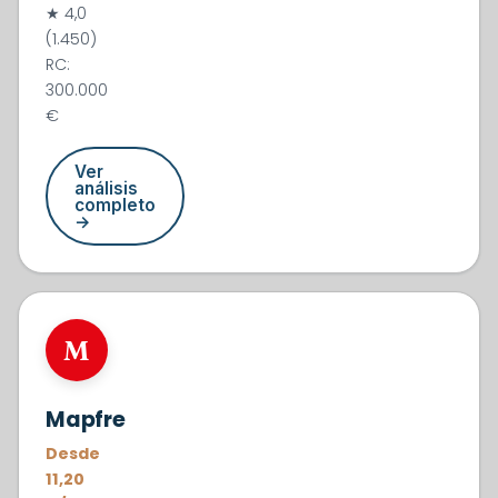
★ 4,0
(1.450)
RC:
300.000
€
Ver
análisis
completo
→
#2
M
Mapfre
Desde
11,20