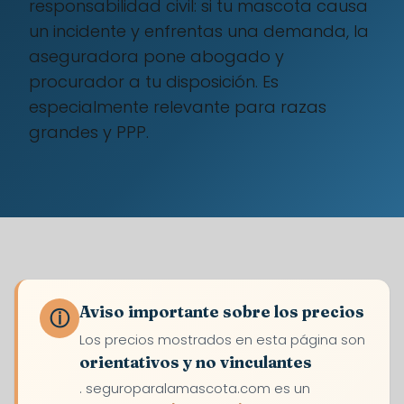
responsabilidad civil: si tu mascota causa
un incidente y enfrentas una demanda, la
aseguradora pone abogado y
procurador a tu disposición. Es
especialmente relevante para razas
grandes y PPP.
Aviso importante sobre los precios
ⓘ
Los precios mostrados en esta página son
orientativos y no vinculantes
. seguroparalamascota.com es un