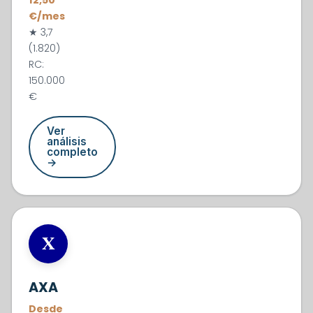
12,50
€/mes
★ 3,7
(1.820)
RC:
150.000
€
Ver
análisis
completo
→
#4
X
AXA
Desde