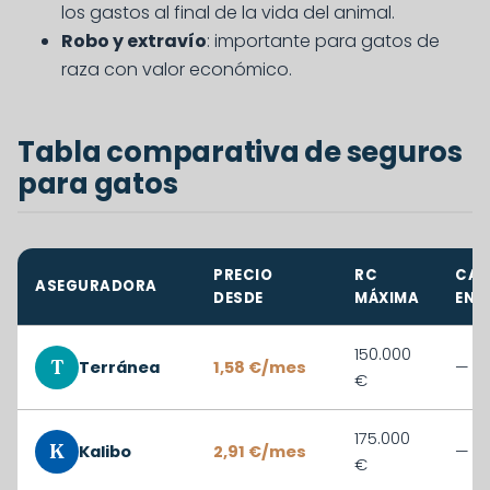
los gastos al final de la vida del animal.
Robo y extravío
: importante para gatos de
raza con valor económico.
Tabla comparativa de seguros
para gatos
PRECIO
RC
CAR
ASEGURADORA
DESDE
MÁXIMA
ENF.
150.000
T
Terránea
1,58 €/mes
—
€
175.000
K
Kalibo
2,91 €/mes
—
€