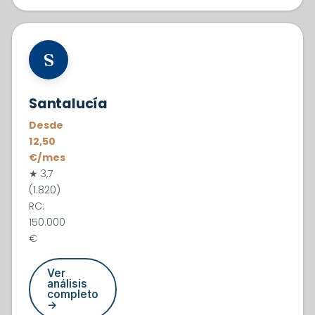
#3
S
Santalucía
Desde
12,50
€/mes
★ 3,7
(1.820)
RC:
150.000
€
Ver
análisis
completo
→