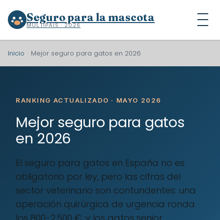
Seguro para la mascota
MULTIPAÍS · 2026
Inicio
›
Mejor seguro para gatos en 2026
RANKING ACTUALIZADO · MAYO 2026
Mejor seguro para gatos
en 2026
El seguro para gatos en España no es
obligatorio por ley, pero las cifras del
sector veterinario son contundentes: una
operación quirúrgica de urgencia ronda
los 800-2.500 €, y los gatos senior