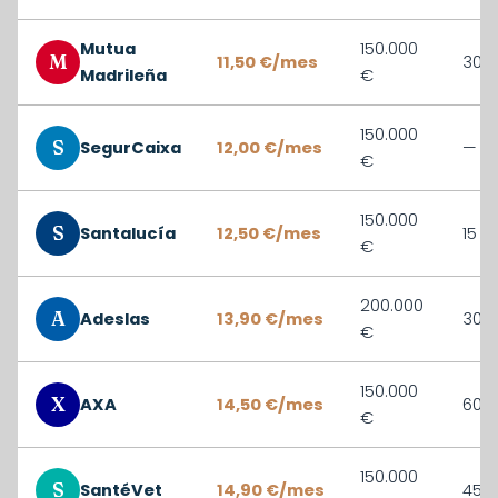
Mutua
150.000
M
11,50 €/mes
30 d
Madrileña
€
150.000
S
SegurCaixa
12,00 €/mes
—
€
150.000
S
Santalucía
12,50 €/mes
15 d
€
200.000
A
Adeslas
13,90 €/mes
30 d
€
150.000
X
AXA
14,50 €/mes
60 d
€
150.000
S
SantéVet
14,90 €/mes
45 d