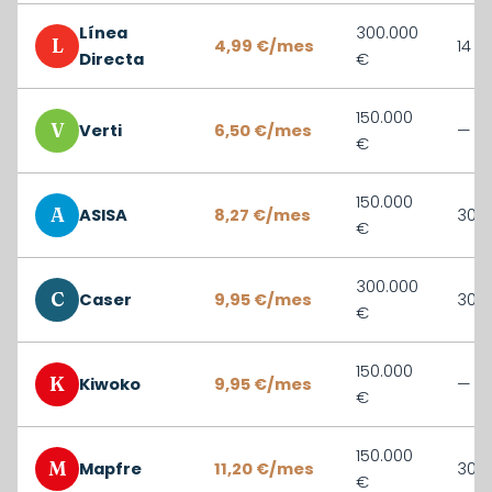
Línea
300.000
L
4,99 €/mes
14 d
Directa
€
150.000
V
Verti
6,50 €/mes
—
€
150.000
A
ASISA
8,27 €/mes
30 d
€
300.000
C
Caser
9,95 €/mes
30 d
€
150.000
K
Kiwoko
9,95 €/mes
—
€
150.000
M
Mapfre
11,20 €/mes
30 d
€