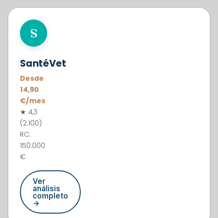
#2
S
SantéVet
Desde
14,90
€/mes
★ 4,3
(2.100)
RC:
150.000
€
Ver
análisis
completo
→