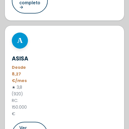
completo
→
#5
A
ASISA
Desde
8,27
€/mes
★ 3,8
(920)
RC:
150.000
€
Ver