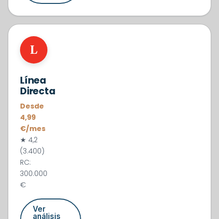
#4
L
Línea
Directa
Desde
4,99
€/mes
★ 4,2
(3.400)
RC:
300.000
€
Ver
análisis