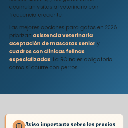
acumulan visitas al veterinario con
frecuencia creciente.
Las mejores opciones para gatos en 2026
priorizan
asistencia veterinaria
,
aceptación de mascotas senior
y
cuadros con clínicas felinas
especializadas
. La RC no es obligatoria
como sí ocurre con perros.
Aviso importante sobre los precios
ⓘ