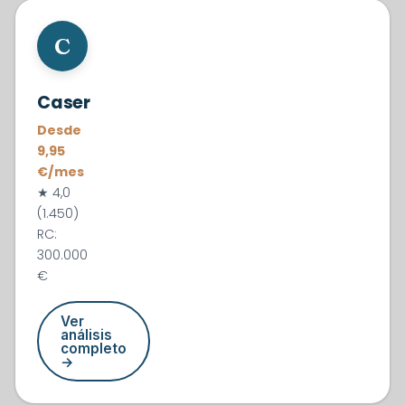
#1
C
Caser
Desde
9,95
€/mes
★ 4,0
(1.450)
RC:
300.000
€
Ver
análisis
completo
→