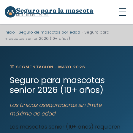
Seguro para la mascota
MULTIPAÍS · 2026
Inicio
›
Seguro de mascotas por edad
›
Seguro para
mascotas senior 2026 (10+ años)
🐕‍🦺 SEGMENTACIÓN · MAYO 2026
Seguro para mascotas
senior 2026 (10+ años)
Las únicas aseguradoras sin límite
máximo de edad
Las mascotas senior (10+ años) requieren