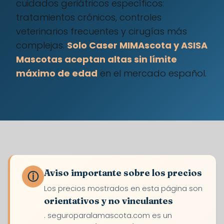
cuidados geriátricos específicos:
tratamientos crónicos, controles
veterinarios frecuentes y cirugías más
complejas.
Solo Caser MIMAscota y ASISA
Mascotas aceptan altas sin límite
máximo de edad
en el mercado español.
Aviso importante sobre los precios
ⓘ
Los precios mostrados en esta página son
orientativos y no vinculantes
. seguroparalamascota.com es un