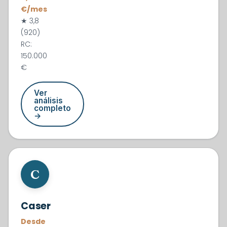
€/mes
★ 3,8
(920)
RC:
150.000
€
Ver
análisis
completo
→
#2
C
Caser
Desde