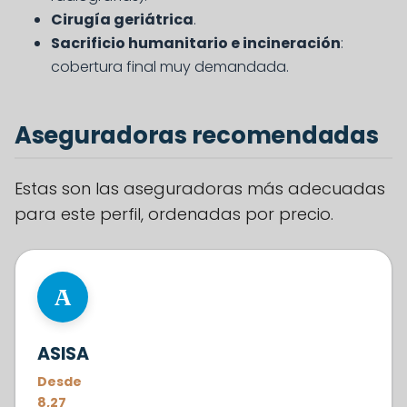
Cirugía geriátrica
.
Sacrificio humanitario e incineración
:
cobertura final muy demandada.
Aseguradoras recomendadas
Estas son las aseguradoras más adecuadas
para este perfil, ordenadas por precio.
#1
A
ASISA
Desde
8,27