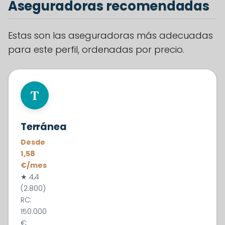
Aseguradoras recomendadas
Estas son las aseguradoras más adecuadas
para este perfil, ordenadas por precio.
#1
T
Terránea
Desde
1,58
€/mes
★ 4,4
(2.800)
RC:
150.000
€