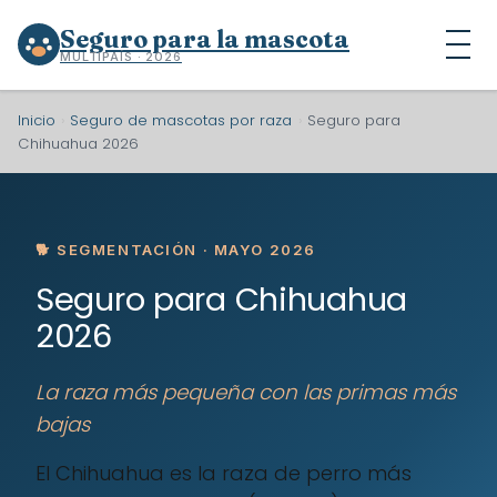
Seguro para la mascota
MULTIPAÍS · 2026
Inicio
›
Seguro de mascotas por raza
›
Seguro para
Chihuahua 2026
🐕 SEGMENTACIÓN · MAYO 2026
Seguro para Chihuahua
2026
La raza más pequeña con las primas más
bajas
El Chihuahua es la raza de perro más