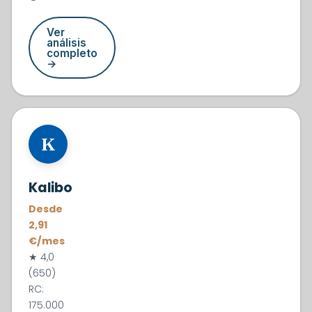
Ver
análisis
completo
→
#2
K
Kalibo
Desde
2,91
€/mes
★ 4,0
(650)
RC:
175.000