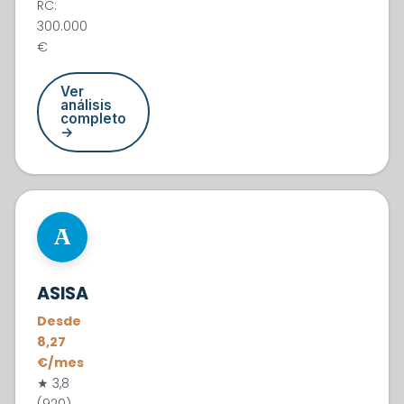
RC:
300.000
€
Ver
análisis
completo
→
#4
A
ASISA
Desde
8,27
€/mes
★ 3,8
(920)