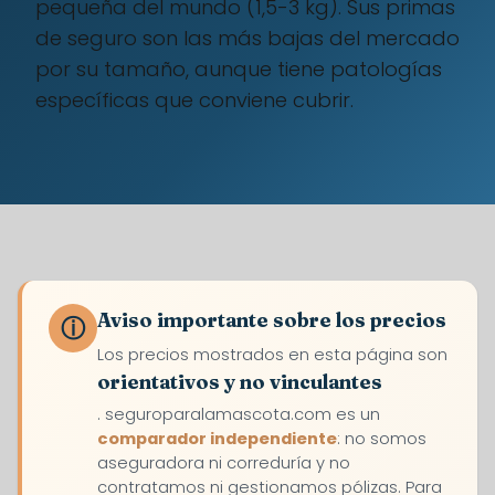
pequeña del mundo (1,5-3 kg). Sus primas
de seguro son las más bajas del mercado
por su tamaño, aunque tiene patologías
específicas que conviene cubrir.
Aviso importante sobre los precios
ⓘ
Los precios mostrados en esta página son
orientativos y no vinculantes
. seguroparalamascota.com es un
comparador independiente
: no somos
aseguradora ni correduría y no
contratamos ni gestionamos pólizas. Para