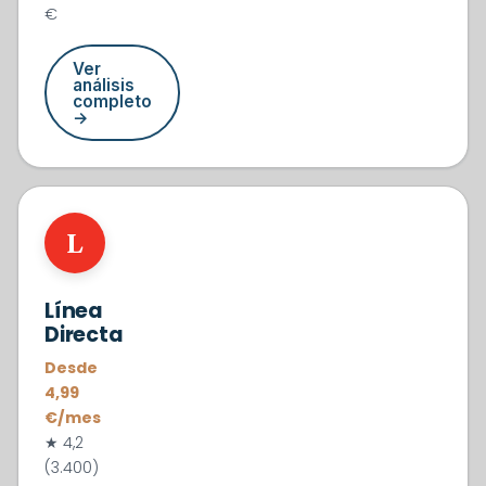
€
Ver
análisis
completo
→
#3
L
Línea
Directa
Desde
4,99
€/mes
★ 4,2
(3.400)